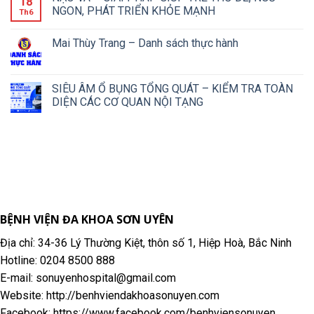
18
NGON, PHÁT TRIỂN KHỎE MẠNH
Th6
Mai Thùy Trang – Danh sách thực hành
SIÊU ÂM Ổ BỤNG TỔNG QUÁT – KIỂM TRA TOÀN
DIỆN CÁC CƠ QUAN NỘI TẠNG
BỆNH VIỆN ĐA KHOA SƠN UYÊN
Địa chỉ: 34-36 Lý Thường Kiệt, thôn số 1, Hiệp Hoà, Bắc Ninh
Hotline: 0204 8500 888
E-mail: sonuyenhospital@gmail.com
Website: http://benhviendakhoasonuyen.com
Facebook: https://www.facebook.com/benhviensonuyen