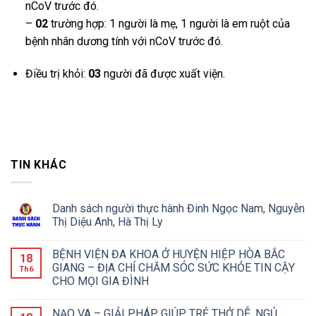
nCoV trước đó.
–
02
trường hợp: 1 người là mẹ, 1 người là em ruột của
bệnh nhân dương tính với nCoV trước đó.
Điều trị khỏi:
03
người đã được xuất viện.
TIN KHÁC
Danh sách người thực hành Đinh Ngọc Nam, Nguyễn
Thị Diệu Anh, Hà Thị Ly
BỆNH VIỆN ĐA KHOA Ở HUYỆN HIỆP HÒA BẮC
18
GIANG – ĐỊA CHỈ CHĂM SÓC SỨC KHỎE TIN CẬY
Th6
CHO MỌI GIA ĐÌNH
NẠO VA – GIẢI PHÁP GIÚP TRẺ THỞ DỄ, NGỦ