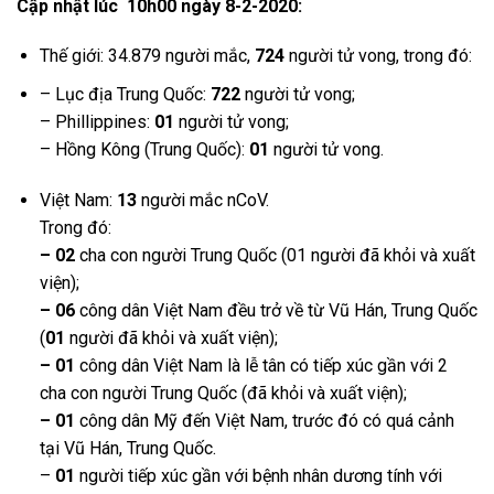
Cập nhật lúc 10h00 ngày 8-2-2020:
Thế giới: 34.879 người mắc,
724
người tử vong, trong đó:
– Lục địa Trung Quốc:
722
người tử vong;
– Phillippines:
01
người tử vong;
– Hồng Kông (Trung Quốc):
01
người tử vong.
Việt Nam:
13
người mắc nCoV.
Trong đó:
– 02
cha con người Trung Quốc (01 người đã khỏi và xuất
viện);
– 06
công dân Việt Nam đều trở về từ Vũ Hán, Trung Quốc
(
01
người đã khỏi và xuất viện);
– 01
công dân Việt Nam là lễ tân có tiếp xúc gần với 2
cha con người Trung Quốc (đã khỏi và xuất viện);
– 01
công dân Mỹ đến Việt Nam, trước đó có quá cảnh
tại Vũ Hán, Trung Quốc.
–
01
người tiếp xúc gần với bệnh nhân dương tính với