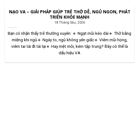
NẠO VA – GIẢI PHÁP GIÚP TRẺ THỞ DỄ, NGỦ NGON, PHÁT
TRIỂN KHỎE MẠNH
18 Tháng Sáu, 2026
Bạn có nhận thấy trẻ thường xuyên: 🔹 Ngạt mũi kéo dài🔹 Thở bằng
miệng khi ngủ🔹 Ngáy to, ngủ không yên giấc🔹 Viêm mũi họng,
viêm tai tái đi tái lại🔹 Hay mệt mỏi, kém tập trung? Đây có thể là
dấu hiệu VA