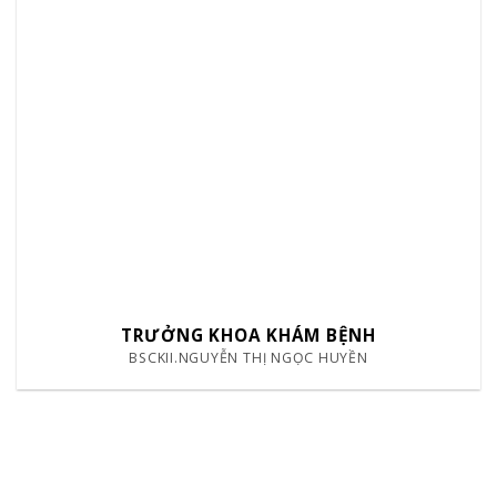
TRƯỞNG KHOA KHÁM BỆNH
BSCKII.NGUYỄN THỊ NGỌC HUYỀN