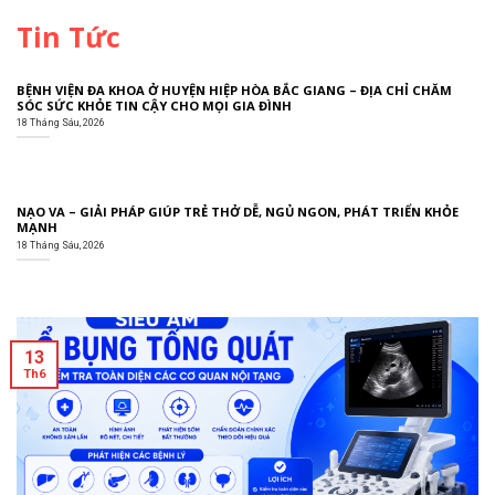
Tin Tức
BỆNH VIỆN ĐA KHOA Ở HUYỆN HIỆP HÒA BẮC GIANG – ĐỊA CHỈ CHĂM
SÓC SỨC KHỎE TIN CẬY CHO MỌI GIA ĐÌNH
18 Tháng Sáu, 2026
NẠO VA – GIẢI PHÁP GIÚP TRẺ THỞ DỄ, NGỦ NGON, PHÁT TRIỂN KHỎE
MẠNH
18 Tháng Sáu, 2026
13
Th6