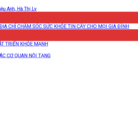
ệu Anh, Hà Thị Ly
ĐỊA CHỈ CHĂM SÓC SỨC KHỎE TIN CẬY CHO MỌI GIA ĐÌNH
HÁT TRIỂN KHỎE MẠNH
CÁC CƠ QUAN NỘI TẠNG