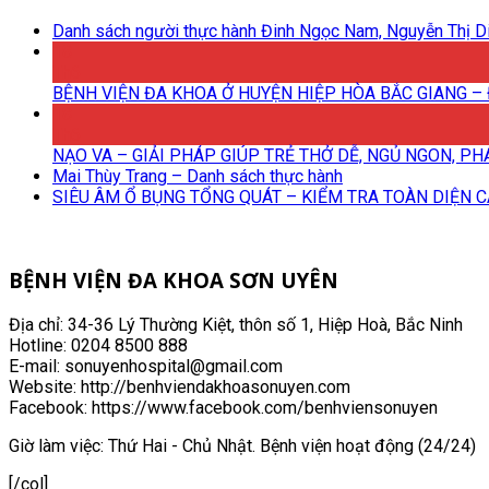
Danh sách người thực hành Đinh Ngọc Nam, Nguyễn Thị Di
18
Th6
BỆNH VIỆN ĐA KHOA Ở HUYỆN HIỆP HÒA BẮC GIANG – 
18
Th6
NẠO VA – GIẢI PHÁP GIÚP TRẺ THỞ DỄ, NGỦ NGON, P
Mai Thùy Trang – Danh sách thực hành
SIÊU ÂM Ổ BỤNG TỔNG QUÁT – KIỂM TRA TOÀN DIỆN 
BỆNH VIỆN ĐA KHOA SƠN UYÊN
Địa chỉ: 34-36 Lý Thường Kiệt, thôn số 1, Hiệp Hoà, Bắc Ninh
Hotline: 0204 8500 888
E-mail: sonuyenhospital@gmail.com
Website: http://benhviendakhoasonuyen.com
Facebook: https://www.facebook.com/benhviensonuyen
Giờ làm việc: Thứ Hai - Chủ Nhật. Bệnh viện hoạt động (24/24)
[/col]