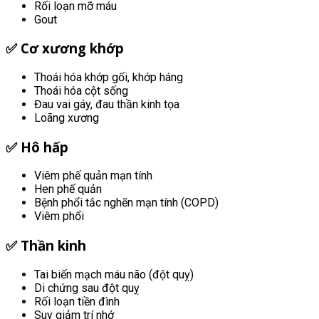
Rối loạn mỡ máu
Gout
✅
Cơ xương khớp
Thoái hóa khớp gối, khớp háng
Thoái hóa cột sống
Đau vai gáy, đau thần kinh tọa
Loãng xương
✅
Hô hấp
Viêm phế quản mạn tính
Hen phế quản
Bệnh phổi tắc nghẽn mạn tính (COPD)
Viêm phổi
✅
Thần kinh
Tai biến mạch máu não (đột quỵ)
Di chứng sau đột quỵ
Rối loạn tiền đình
Suy giảm trí nhớ