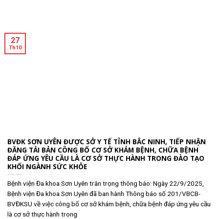
27
Th10
BVĐK SƠN UYÊN ĐƯỢC SỞ Y TẾ TỈNH BẮC NINH, TIẾP NHẬN
ĐĂNG TẢI BẢN CÔNG BỐ CƠ SỞ KHÁM BỆNH, CHỮA BỆNH
ĐÁP ỨNG YÊU CẦU LÀ CƠ SỞ THỰC HÀNH TRONG ĐÀO TẠO
KHỐI NGÀNH SỨC KHỎE
Bệnh viện Đa khoa Sơn Uyên trân trọng thông báo: Ngày 22/9/2025,
Bệnh viện Đa khoa Sơn Uyên đã ban hành Thông báo số 201/VBCB-
BVĐKSU về việc công bố cơ sở khám bệnh, chữa bệnh đáp ứng yêu cầu
là cơ sở thực hành trong