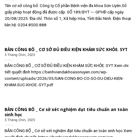
Tên cơ sở công bố: Công ty Cổ phần Bệnh viện đa khoa Sơn Uyên.Số
giấy phép hoạt động đã được cấp: SỐ 189/BYT –- GPHĐ cấp ngày
20/08/2025. Địa chỉ: Thôn số 1, Xã hiệp Hòa, Tỉnh Bắc Ninh. Điện thoại
liên hệ: 0204.8500.888
BẢN CÔNG BỐ _ CƠ SỞ ĐỦ ĐIỀU KIỆN KHÁM SỨC KHỎE. SYT
5 Tháng Chín, 2025
BẢN CÔNG BỐ _ CƠ SỞ ĐỦ ĐIỀU KIỆN KHÁM SỨC KHỎE. SYT Xem chi
tiết quyết định https://benhviendakhoasonuyen.com/wp-
content/uploads/2026/05/bAN-CONG-BO-CO-SO-DU-DIEU-KIEN-
KHAM-SUC-KHOE.-SYT.pdf
BẢN CÔNG BỐ _ Cơ sở xét nghiệm đạt tiêu chuẩn an toàn
sinh học
5 Tháng Chín, 2025
BẢN CÔNG BỐ _ Cơ sở xét nghiệm đạt tiêu chuẩn an toàn sinh học Xem
quyết định chi tiết: https://benhviendakhoasonuyen.com/wp-