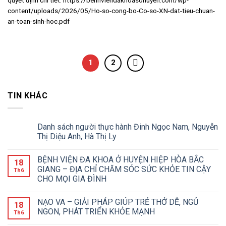
content/uploads/2026/05/Ho-so-cong-bo-Co-so-XN-dat-tieu-chuan-
an-toan-sinh-hoc.pdf
1
2
TIN KHÁC
Danh sách người thực hành Đinh Ngọc Nam, Nguyễn
Thị Diệu Anh, Hà Thị Ly
BỆNH VIỆN ĐA KHOA Ở HUYỆN HIỆP HÒA BẮC
18
GIANG – ĐỊA CHỈ CHĂM SÓC SỨC KHỎE TIN CẬY
Th6
CHO MỌI GIA ĐÌNH
NẠO VA – GIẢI PHÁP GIÚP TRẺ THỞ DỄ, NGỦ
18
NGON, PHÁT TRIỂN KHỎE MẠNH
Th6