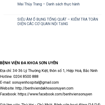
Mai Thùy Trang – Danh sách thực hành
SIÊU ÂM Ổ BỤNG TỔNG QUÁT – KIỂM TRA TOÀN
DIỆN CÁC CƠ QUAN NỘI TẠNG
BỆNH VIỆN ĐA KHOA SƠN UYÊN
Địa chỉ: 34-36 Lý Thường Kiệt, thôn số 1, Hiệp Hoà, Bắc Ninh
Hotline: 0204 8500 888
E-mail: sonuyenhospital@gmail.com
Website: http://benhviendakhoasonuyen.com
Facebook: https://www.facebook.com/benhviensonuyen
Giờ làm việc: Thứ Hai - Chủ Nhật. Bệnh viện hoạt động (24/24)