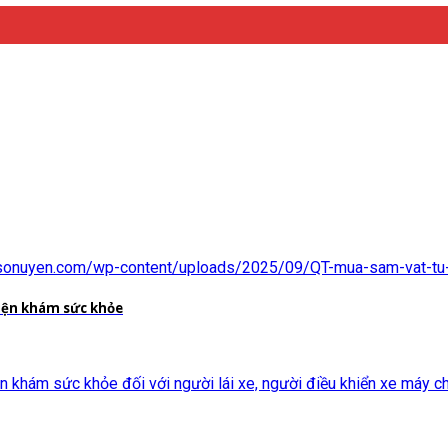
akhoasonuyen.com/wp-content/uploads/2025/09/QT-mua-sam-vat-t
iện khám sức khỏe
hám sức khỏe đối với người lái xe, người điều khiển xe máy ch