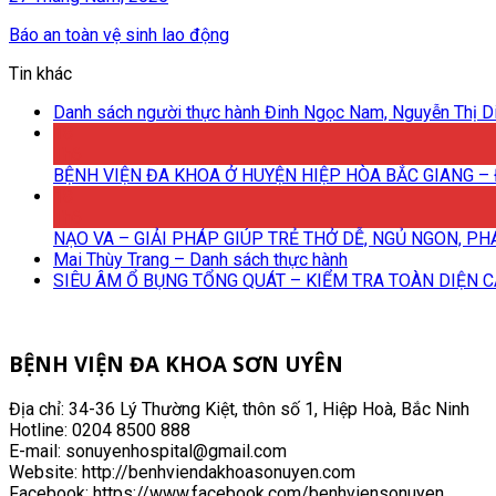
Báo an toàn vệ sinh lao động
Tin khác
Danh sách người thực hành Đinh Ngọc Nam, Nguyễn Thị Di
18
Th6
BỆNH VIỆN ĐA KHOA Ở HUYỆN HIỆP HÒA BẮC GIANG – 
18
Th6
NẠO VA – GIẢI PHÁP GIÚP TRẺ THỞ DỄ, NGỦ NGON, P
Mai Thùy Trang – Danh sách thực hành
SIÊU ÂM Ổ BỤNG TỔNG QUÁT – KIỂM TRA TOÀN DIỆN 
BỆNH VIỆN ĐA KHOA SƠN UYÊN
Địa chỉ: 34-36 Lý Thường Kiệt, thôn số 1, Hiệp Hoà, Bắc Ninh
Hotline: 0204 8500 888
E-mail: sonuyenhospital@gmail.com
Website: http://benhviendakhoasonuyen.com
Facebook: https://www.facebook.com/benhviensonuyen