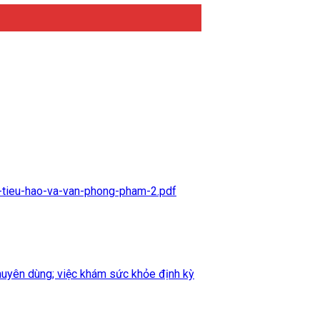
u-tieu-hao-va-van-phong-pham-2.pdf
uyên dùng; việc khám sức khỏe định kỳ