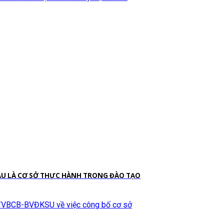
CẦU LÀ CƠ SỞ THỰC HÀNH TRONG ĐÀO TẠO
01/VBCB-BVĐKSU về việc công bố cơ sở