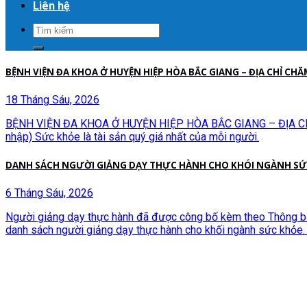
Liên hệ
BỆNH VIỆN ĐA KHOA Ở HUYỆN HIỆP HÒA BẮC GIANG – ĐỊA CHỈ CHĂ
18 Tháng Sáu, 2026
BỆNH VIỆN ĐA KHOA Ở HUYỆN HIỆP HÒA BẮC GIANG – ĐỊA CHỈ 
nhập) Sức khỏe là tài sản quý giá nhất của mỗi người.
DANH SÁCH NGƯỜI GIẢNG DẠY THỰC HÀNH CHO KHÓI NGÀNH SỨ
6 Tháng Sáu, 2026
Người giảng dạy thực hành đã được công bố kèm theo Thông b
danh sách người giảng dạy thực hành cho khối ngành sức khỏe.