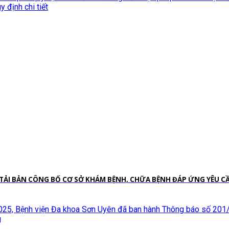
định chi tiết
G TẢI BẢN CÔNG BỐ CƠ SỞ KHÁM BỆNH, CHỮA BỆNH ĐÁP ỨNG YÊU 
/2025, Bệnh viện Đa khoa Sơn Uyên đã ban hành Thông báo số 2
g