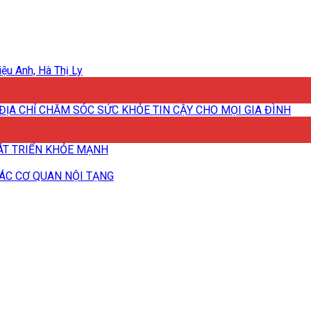
ệu Anh, Hà Thị Ly
ĐỊA CHỈ CHĂM SÓC SỨC KHỎE TIN CẬY CHO MỌI GIA ĐÌNH
HÁT TRIỂN KHỎE MẠNH
CÁC CƠ QUAN NỘI TẠNG