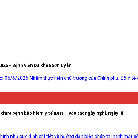
2026 – Bệnh viện Đa khoa Sơn Uyên
i 05/6/2026 Nhằm thực hiện chủ trương của Chính phủ, Bộ Y tế 
 chữa bệnh bảo hiểm y tế (BHYT) vào các ngày nghỉ, ngày lễ
 phủ quy định chi tiết và hướng dẫn biện pháp thi hành một số