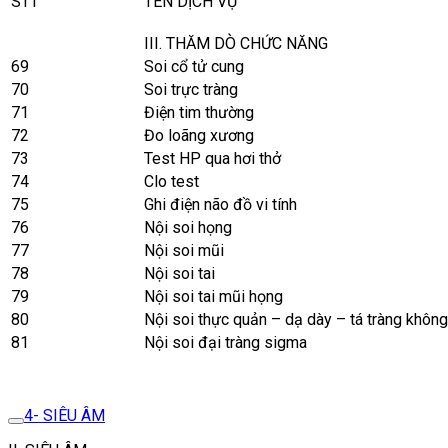
STT
TÊN DỊCH VỤ
III. THĂM DÒ CHỨC NĂNG
69
Soi cổ tử cung
70
Soi trực tràng
71
Điện tim thường
72
Đo loãng xương
73
Test HP qua hơi thở
74
Clo test
75
Ghi điện não đồ vi tính
76
Nội soi họng
77
Nội soi mũi
78
Nội soi tai
79
Nội soi tai mũi họng
80
Nội soi thực quản – dạ dày – tá tràng không 
81
Nội soi đại tràng sigma
4- SIÊU ÂM