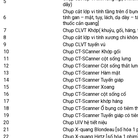
5
dãy)
Chụp cắt lớp vi tính tầng trên ổ bụ
6
tính gan – mật, tụy, lách, dạ dày – t
thuốc cản quang]
7
Chụp CLVT Khớp( khuỷu, gối, háng, t
8
Chụp cắt lớp vi tính xương chi khô
9
Chụp CLVT tuyến vú
10
Chụp CT-SCanner Khớp gối
11
Chụp CT-SCanner cột sống lưng
12
Chụp CT-Scanner Cột sống thắt lư
13
Chụp CT-Scanner Hàm mặt
14
Chụp CT-Scanner Tuyến giáp
15
Chụp CT-Scanner Xoang
16
Chụp CT-Scanner cột sống cổ
17
Chụp CT-Scanner khớp háng
18
Chụp CT-Scanner Ổ bụng có tiêm t
19
Chụp CT-Scanner Tuyến giáp có ti
20
Chụp UIV hệ tiết niệu
21
Chụp X-quang Blondeau [số hóa 1 
22
Chụp X-quang Hirtz [số hóa 1 phim