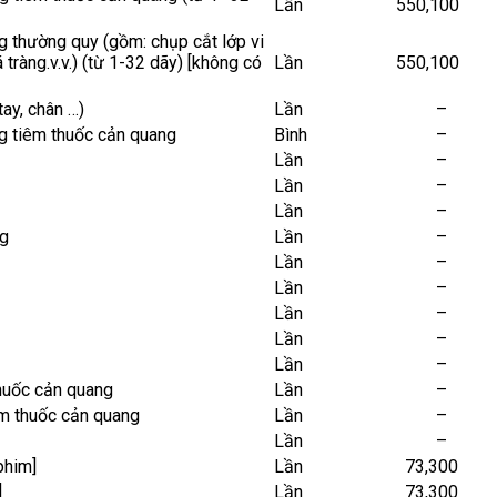
Lần
550,100
ng thường quy (gồm: chụp cắt lớp vi
á tràng.v.v.) (từ 1-32 dãy) [không có
Lần
550,100
ay, chân …)
Lần
–
ng tiêm thuốc cản quang
Bình
–
Lần
–
Lần
–
Lần
–
ng
Lần
–
Lần
–
Lần
–
Lần
–
Lần
–
Lần
–
huốc cản quang
Lần
–
êm thuốc cản quang
Lần
–
Lần
–
phim]
Lần
73,300
]
Lần
73,300