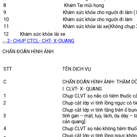
8
Khám Tai mũi họng
9
Khám sức khỏe cho người đi làm ( 
10
Khám sức khỏe cho người đi làm
11
Khám sức khỏe lái xe(Không chụp
12
Khám sức khỏe lái xe
2- CHỤP CTCL- CHT- X-QUANG
CHẨN ĐOÁN HÌNH ẢNH
STT
TÊN DỊCH VỤ
C
CHẨN ĐOÁN HÌNH ẢNH- THĂM D
I. CLVT- X- QUANG
1
Chụp CLVT sọ não có tiêm thuốc cả
2
Chụp cắt lớp vi tính lồng ngực có t
Chụp cắt lớp vi tính tầng trên ổ bụ
3
tính gan – mật, tụy, lách, dạ dày – t
cản quang]
4
Chụp CLVT sọ não không tiêm thuốc
Chụp cắt lớp vi tính lồng ngực khô