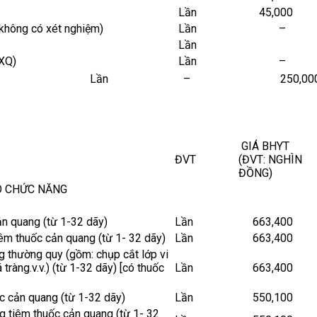
Lần
45,000
không có xét nghiệm)
Lần
–
Lần
 XQ)
Lần
–
Lần
–
250,00
GIÁ BHYT
ĐVT
(ĐVT: NGHÌN
ĐỒNG)
Ò CHỨC NĂNG
n quang (từ 1-32 dãy)
Lần
663,400
iêm thuốc cản quang (từ 1- 32 dãy)
Lần
663,400
ng thường quy (gồm: chụp cắt lớp vi
á tràng.v.v.) (từ 1-32 dãy) [có thuốc
Lần
663,400
 cản quang (từ 1-32 dãy)
Lần
550,100
ng tiêm thuốc cản quang (từ 1- 32