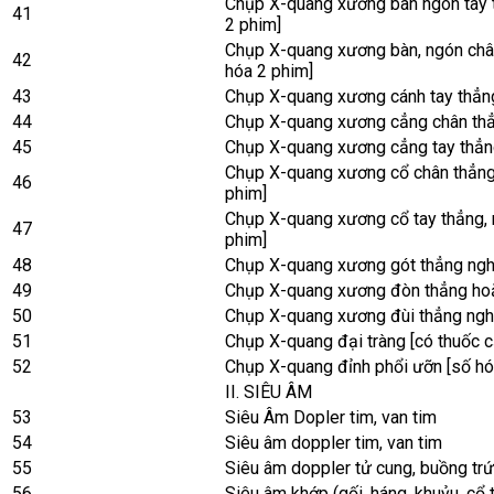
Chụp X-quang xương bàn ngón tay t
41
2 phim]
Chụp X-quang xương bàn, ngón chân
42
hóa 2 phim]
43
Chụp X-quang xương cánh tay thẳng
44
Chụp X-quang xương cẳng chân thẳ
45
Chụp X-quang xương cẳng tay thẳng
Chụp X-quang xương cổ chân thẳng,
46
phim]
Chụp X-quang xương cổ tay thẳng, 
47
phim]
48
Chụp X-quang xương gót thẳng ngh
49
Chụp X-quang xương đòn thẳng hoặ
50
Chụp X-quang xương đùi thẳng nghi
51
Chụp X-quang đại tràng [có thuốc c
52
Chụp X-quang đỉnh phổi ưỡn [số hó
II. SIÊU ÂM
53
Siêu Âm Dopler tim, van tim
54
Siêu âm doppler tim, van tim
55
Siêu âm doppler tử cung, buồng t
56
Siêu âm khớp (gối, háng, khuỷu, cổ 