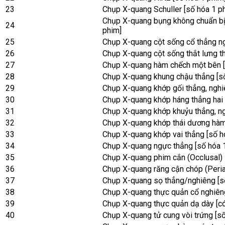
23
Chụp X-quang Schuller [số hóa 1 p
Chụp X-quang bụng không chuẩn bị
24
phim]
25
Chụp X-quang cột sống cổ thẳng ng
26
Chụp X-quang cột sống thắt lưng t
27
Chụp X-quang hàm chếch một bên [
28
Chụp X-quang khung chậu thẳng [s
29
Chụp X-quang khớp gối thẳng, nghi
30
Chụp X-quang khớp háng thẳng hai 
31
Chụp X-quang khớp khuỷu thẳng, ng
32
Chụp X-quang khớp thái dương hàm
33
Chụp X-quang khớp vai thẳng [số h
34
Chụp X-quang ngực thẳng [số hóa 
35
Chụp X-quang phim cắn (Occlusal)
36
Chụp X-quang răng cận chóp (Peria
37
Chụp X-quang sọ thẳng/nghiêng [s
38
Chụp X-quang thực quản cổ nghiêng
39
Chụp X-quang thực quản dạ dày [có
40
Chụp X-quang tử cung vòi trứng [số