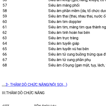
57
Siêu âm màng phổi
58
Siêu âm phần mềm (da, tổ chức dướ
59
Siêu âm thai (thai, nhau thai, nước ố
60
Siêu âm tim doppler
61
Siêu âm tim, màng tim qua thành n
62
Siêu âm tinh hoàn hai bên
63
Siêu âm trực tràng
64
Siêu âm tuyến giáp
65
Siêu âm tuyến vú hai bên
66
Siêu âm tử cung buồng trứng qua
67
Siêu âm tử cung phần phụ
68
Siêu âm ổ bụng (gan mật, tụy, lách,
3- THĂM DÒ CHỨC NĂNG(NỘI SOI,...)
III.THĂM DÒ CHỨC NĂNG