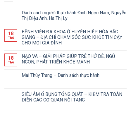
Danh sách người thực hành Đinh Ngọc Nam, Nguyễn
Thị Diệu Anh, Hà Thị Ly
BỆNH VIỆN ĐA KHOA Ở HUYỆN HIỆP HÒA BẮC
18
GIANG – ĐỊA CHỈ CHĂM SÓC SỨC KHỎE TIN CẬY
Th6
CHO MỌI GIA ĐÌNH
NẠO VA – GIẢI PHÁP GIÚP TRẺ THỞ DỄ, NGỦ
18
NGON, PHÁT TRIỂN KHỎE MẠNH
Th6
Mai Thùy Trang – Danh sách thực hành
SIÊU ÂM Ổ BỤNG TỔNG QUÁT – KIỂM TRA TOÀN
DIỆN CÁC CƠ QUAN NỘI TẠNG