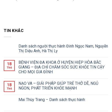
TIN KHÁC
Danh sách người thực hành Đinh Ngọc Nam, Nguyễn
Thị Diệu Anh, Hà Thị Ly
BỆNH VIỆN ĐA KHOA Ở HUYỆN HIỆP HÒA BẮC
18
GIANG – ĐỊA CHỈ CHĂM SÓC SỨC KHỎE TIN CẬY
Th6
CHO MỌI GIA ĐÌNH
NẠO VA – GIẢI PHÁP GIÚP TRẺ THỞ DỄ, NGỦ
18
NGON, PHÁT TRIỂN KHỎE MẠNH
Th6
Mai Thùy Trang – Danh sách thực hành