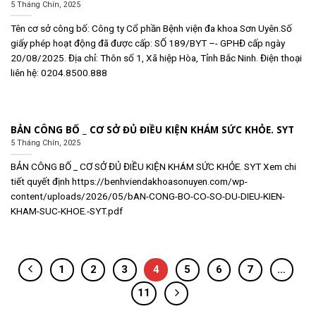
5 Tháng Chín, 2025
Tên cơ sở công bố: Công ty Cổ phần Bệnh viện đa khoa Sơn Uyên.Số
giấy phép hoạt động đã được cấp: SỐ 189/BYT –- GPHĐ cấp ngày
20/08/2025. Địa chỉ: Thôn số 1, Xã hiệp Hòa, Tỉnh Bắc Ninh. Điện thoại
liên hệ: 0204.8500.888
BẢN CÔNG BỐ _ CƠ SỞ ĐỦ ĐIỀU KIỆN KHÁM SỨC KHỎE. SYT
5 Tháng Chín, 2025
BẢN CÔNG BỐ _ CƠ SỞ ĐỦ ĐIỀU KIỆN KHÁM SỨC KHỎE. SYT Xem chi
tiết quyết định https://benhviendakhoasonuyen.com/wp-
content/uploads/2026/05/bAN-CONG-BO-CO-SO-DU-DIEU-KIEN-
KHAM-SUC-KHOE.-SYT.pdf
1
2
3
4
5
6
7
…
11