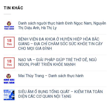
TIN KHÁC
Danh sách người thực hành Đinh Ngọc Nam, Nguyễn
Thị Diệu Anh, Hà Thị Ly
BỆNH VIỆN ĐA KHOA Ở HUYỆN HIỆP HÒA BẮC
18
GIANG – ĐỊA CHỈ CHĂM SÓC SỨC KHỎE TIN CẬY
Th6
CHO MỌI GIA ĐÌNH
NẠO VA – GIẢI PHÁP GIÚP TRẺ THỞ DỄ, NGỦ
18
NGON, PHÁT TRIỂN KHỎE MẠNH
Th6
Mai Thùy Trang – Danh sách thực hành
SIÊU ÂM Ổ BỤNG TỔNG QUÁT – KIỂM TRA TOÀN
DIỆN CÁC CƠ QUAN NỘI TẠNG