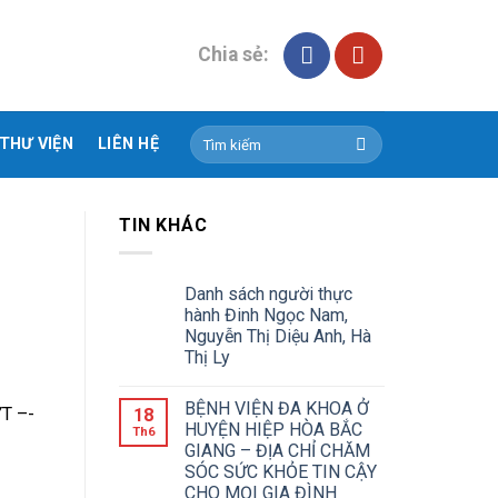
Chia sẻ:
THƯ VIỆN
LIÊN HỆ
TIN KHÁC
Danh sách người thực
hành Đinh Ngọc Nam,
Nguyễn Thị Diệu Anh, Hà
Thị Ly
BỆNH VIỆN ĐA KHOA Ở
YT –-
18
HUYỆN HIỆP HÒA BẮC
Th6
GIANG – ĐỊA CHỈ CHĂM
SÓC SỨC KHỎE TIN CẬY
CHO MỌI GIA ĐÌNH