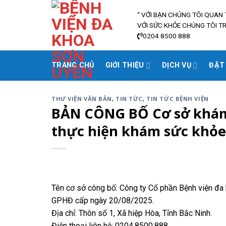
Skip
“ VỚI BẠN CHÚNG TÔI QUAN
to
VỚI SỨC KHỎE CHÚNG TÔI T
content
0204 8500 888
TRANG CHỦ
GIỚI THIỆU
DỊCH VỤ
ĐẶT
THƯ VIỆN VĂN BẢN
,
TIN TỨC
,
TIN TỨC BỆNH VIỆN
BẢN CÔNG BỐ Cơ sở khám
thực hiện khám sức khỏe
Tên cơ sở công bố: Công ty Cổ phần Bệnh viện đ
GPHĐ cấp ngày 20/08/2025.
Địa chỉ: Thôn số 1, Xã hiệp Hòa, Tỉnh Bắc Ninh.
Điện thoại liên hệ: 0204.8500.888