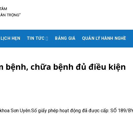
 TÂM
RÂN TRỌNG”
 LỊCH HẸN
TIN TỨC
BẢNG GIÁ
QUẢN LÝ HÀNH NGHỀ
 bệnh, chữa bệnh đủ điều kiện
a khoa Sơn Uyên.Số giấy phép hoạt động đã được cấp: SỐ 189/B