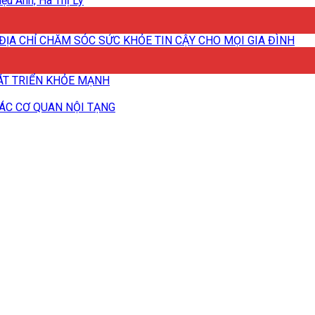
ệu Anh, Hà Thị Ly
ĐỊA CHỈ CHĂM SÓC SỨC KHỎE TIN CẬY CHO MỌI GIA ĐÌNH
HÁT TRIỂN KHỎE MẠNH
CÁC CƠ QUAN NỘI TẠNG