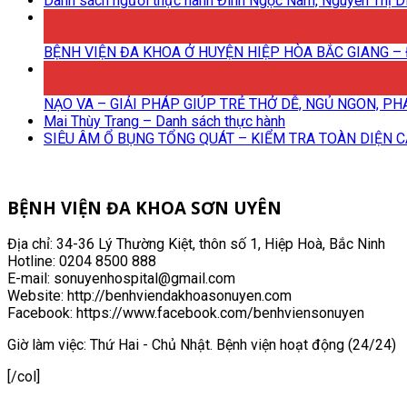
Danh sách người thực hành Đinh Ngọc Nam, Nguyễn Thị Di
18
Th6
BỆNH VIỆN ĐA KHOA Ở HUYỆN HIỆP HÒA BẮC GIANG – 
18
Th6
NẠO VA – GIẢI PHÁP GIÚP TRẺ THỞ DỄ, NGỦ NGON, P
Mai Thùy Trang – Danh sách thực hành
SIÊU ÂM Ổ BỤNG TỔNG QUÁT – KIỂM TRA TOÀN DIỆN 
BỆNH VIỆN ĐA KHOA SƠN UYÊN
Địa chỉ: 34-36 Lý Thường Kiệt, thôn số 1, Hiệp Hoà, Bắc Ninh
Hotline: 0204 8500 888
E-mail: sonuyenhospital@gmail.com
Website: http://benhviendakhoasonuyen.com
Facebook: https://www.facebook.com/benhviensonuyen
Giờ làm việc: Thứ Hai - Chủ Nhật. Bệnh viện hoạt động (24/24)
[/col]