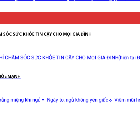
M SÓC SỨC KHỎE TIN CẬY CHO MỌI GIA ĐÌNH
CHĂM SÓC SỨC KHỎE TIN CẬY CHO MỌI GIA ĐÌNH(hiện tại Đ/C 
KHỎE MẠNH
ằng miệng khi ngủ🔹 Ngáy to, ngủ không yên giấc🔹 Viêm mũi họng