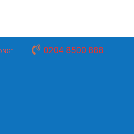
0204 8500 888
ỌNG”