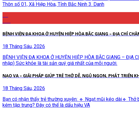
Thôn số 01, Xã Hiệp Hòa, Tỉnh Bắc Ninh 3. Danh
03
Th8
BỆNH VIỆN ĐA KHOA Ở HUYỆN HIỆP HÒA BẮC GIANG – ĐỊA CHỈ CHĂ
18 Tháng Sáu, 2026
BỆNH VIỆN ĐA KHOA Ở HUYỆN HIỆP HÒA BẮC GIANG – ĐỊA CHỈ 
nhập) Sức khỏe là tài sản quý giá nhất của mỗi người.
NẠO VA – GIẢI PHÁP GIÚP TRẺ THỞ DỄ, NGỦ NGON, PHÁT TRIỂN 
18 Tháng Sáu, 2026
Bạn có nhận thấy trẻ thường xuyên: 🔹 Ngạt mũi kéo dài🔹 Thở b
kém tập trung? Đây có thể là dấu hiệu VA