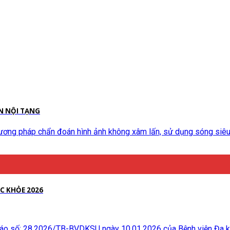
N NỘI TẠNG
hương pháp chẩn đoán hình ảnh không xâm lấn, sử dụng sóng siêu
C KHỎE 2026
áo số: 28.2026/TB-BVDKSU ngày 10.01.2026 của Bệnh viện Đa k