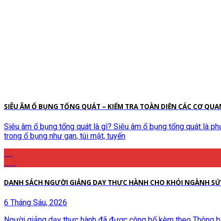
SIÊU ÂM Ổ BỤNG TỔNG QUÁT – KIỂM TRA TOÀN DIỆN CÁC CƠ QUA
Siêu âm ổ bụng tổng quát là gì? Siêu âm ổ bụng tổng quát là p
trong ổ bụng như gan, túi mật, tuyến
13
Th6
DANH SÁCH NGƯỜI GIẢNG DẠY THỰC HÀNH CHO KHÓI NGÀNH SỨ
6 Tháng Sáu, 2026
Người giảng dạy thực hành đã được công bố kèm theo Thông b