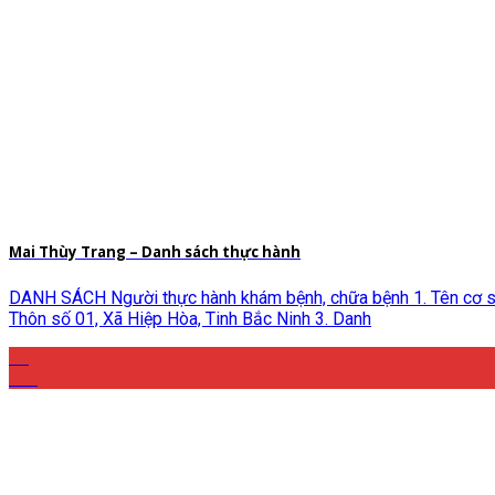
Mai Thùy Trang – Danh sách thực hành
DANH SÁCH Người thực hành khám bệnh, chữa bệnh 1. Tên cơ sở 
Thôn số 01, Xã Hiệp Hòa, Tinh Bắc Ninh 3. Danh
15
Th6