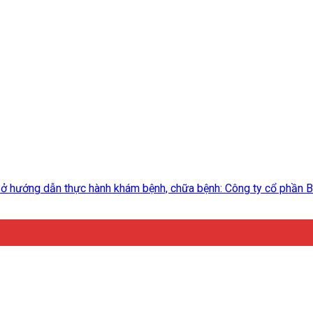
hướng dẫn thực hành khám bệnh, chữa bệnh: Công ty cổ phần Bện