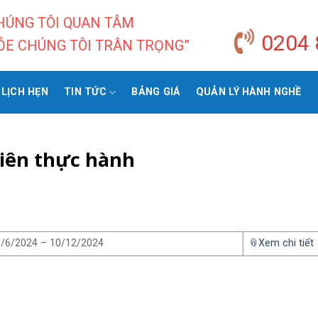
CHÚNG TÔI QUAN TÂM
0204 
ỎE CHÚNG TÔI TRÂN TRỌNG”
 LỊCH HẸN
TIN TỨC
BẢNG GIÁ
QUẢN LÝ HÀNH NGHỀ
viên thực hành
/6/2024 – 10/12/2024
📎Xem chi tiết