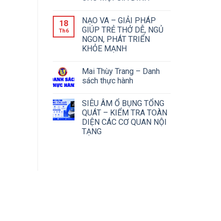
NẠO VA – GIẢI PHÁP
18
GIÚP TRẺ THỞ DỄ, NGỦ
Th6
NGON, PHÁT TRIỂN
KHỎE MẠNH
Mai Thùy Trang – Danh
sách thực hành
SIÊU ÂM Ổ BỤNG TỔNG
QUÁT – KIỂM TRA TOÀN
DIỆN CÁC CƠ QUAN NỘI
TẠNG