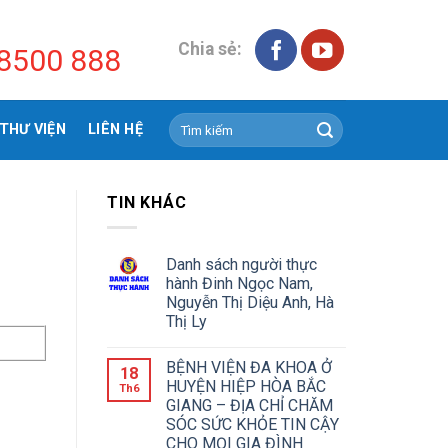
Chia sẻ:
8500 888
THƯ VIỆN
LIÊN HỆ
TIN KHÁC
Danh sách người thực
hành Đinh Ngọc Nam,
Nguyễn Thị Diệu Anh, Hà
Thị Ly
BỆNH VIỆN ĐA KHOA Ở
18
HUYỆN HIỆP HÒA BẮC
Th6
GIANG – ĐỊA CHỈ CHĂM
SÓC SỨC KHỎE TIN CẬY
CHO MỌI GIA ĐÌNH