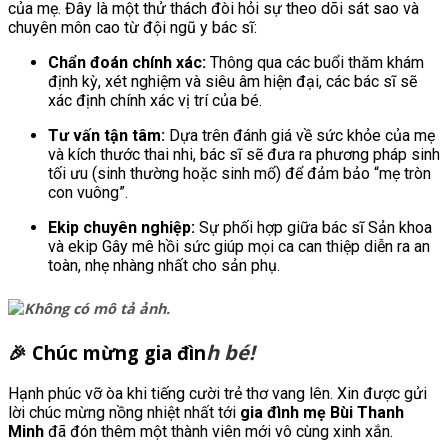
của mẹ. Đây là một thử thách đòi hỏi sự theo dõi sát sao và
chuyên môn cao từ đội ngũ y bác sĩ:
Chẩn đoán chính xác:
Thông qua các buổi thăm khám
định kỳ, xét nghiệm và siêu âm hiện đại, các bác sĩ sẽ
xác định chính xác vị trí của bé.
Tư vấn tận tâm:
Dựa trên đánh giá về sức khỏe của mẹ
và kích thước thai nhi, bác sĩ sẽ đưa ra phương pháp sinh
tối ưu (sinh thường hoặc sinh mổ) để đảm bảo “mẹ tròn
con vuông”.
Ekip chuyên nghiệp:
Sự phối hợp giữa bác sĩ Sản khoa
và ekip Gây mê hồi sức giúp mọi ca can thiệp diễn ra an
toàn, nhẹ nhàng nhất cho sản phụ.
h bé!
🎉 Chúc mừng gia đìn
Hạnh phúc vỡ òa khi tiếng cười trẻ thơ vang lên. Xin được gửi
lời chúc mừng nồng nhiệt nhất tới
gia đình mẹ Bùi Thanh
Minh
đã đón thêm một thành viên mới vô cùng xinh xắn.