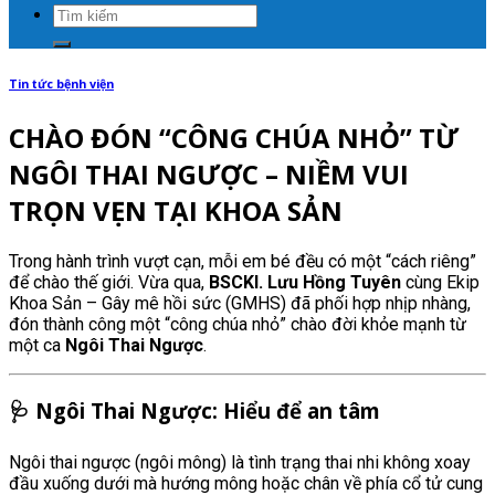
Tin tức bệnh viện
CHÀO ĐÓN “CÔNG CHÚA NHỎ” TỪ
NGÔI THAI NGƯỢC – NIỀM VUI
TRỌN VẸN TẠI KHOA SẢN
Trong hành trình vượt cạn, mỗi em bé đều có một “cách riêng”
để chào thế giới. Vừa qua,
BSCKI. Lưu Hồng Tuyên
cùng Ekip
Khoa Sản – Gây mê hồi sức (GMHS) đã phối hợp nhịp nhàng,
đón thành công một “công chúa nhỏ” chào đời khỏe mạnh từ
một ca
Ngôi Thai Ngược
.
🩺 Ngôi Thai Ngược: Hiểu để an tâm
Ngôi thai ngược (ngôi mông) là tình trạng thai nhi không xoay
đầu xuống dưới mà hướng mông hoặc chân về phía cổ tử cung