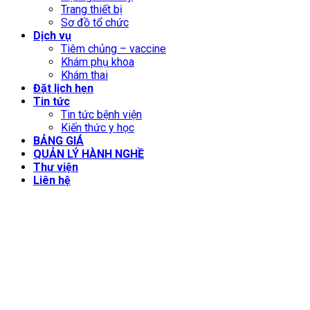
Trang thiết bị
Sơ đồ tổ chức
Dịch vụ
Tiêm chủng – vaccine
Khám phụ khoa
Khám thai
Đặt lịch hẹn
Tin tức
Tin tức bệnh viện
Kiến thức y học
BẢNG GIÁ
QUẢN LÝ HÀNH NGHỀ
Thư viện
Liên hệ