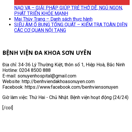
Th6
NẠO VA – GIẢI PHÁP GIÚP TRẺ THỞ DỄ, NGỦ NGON,
PHÁT TRIỂN KHỎE MẠNH
Mai Thùy Trang – Danh sách thực hành
SIÊU ÂM Ổ BỤNG TỔNG QUÁT – KIỂM TRA TOÀN DIỆN
CÁC CƠ QUAN NỘI TẠNG
BỆNH VIỆN ĐA KHOA SƠN UYÊN
Địa chỉ: 34-36 Lý Thường Kiệt, thôn số 1, Hiệp Hoà, Bắc Ninh
Hotline: 0204 8500 888
E-mail: sonuyenhospital@gmail.com
Website: http://benhviendakhoasonuyen.com
Facebook: https://www.facebook.com/benhviensonuyen
Giờ làm việc: Thứ Hai - Chủ Nhật. Bệnh viện hoạt động (24/24)
[/col]