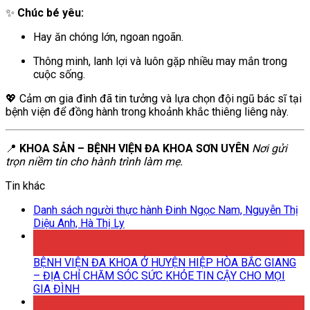
✨
Chúc bé yêu:
Hay ăn chóng lớn, ngoan ngoãn.
Thông minh, lanh lợi và luôn gặp nhiều may mắn trong
cuộc sống.
💖 Cảm ơn gia đình đã tin tưởng và lựa chọn đội ngũ bác sĩ tại
bệnh viện để đồng hành trong khoảnh khắc thiêng liêng này.
📍
KHOA SẢN – BỆNH VIỆN ĐA KHOA SƠN UYÊN
Nơi gửi
trọn niềm tin cho hành trình làm mẹ.
Tin khác
Danh sách người thực hành Đinh Ngọc Nam, Nguyễn Thị
Diệu Anh, Hà Thị Ly
18
Th6
BỆNH VIỆN ĐA KHOA Ở HUYỆN HIỆP HÒA BẮC GIANG
– ĐỊA CHỈ CHĂM SÓC SỨC KHỎE TIN CẬY CHO MỌI
GIA ĐÌNH
18