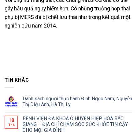
Với phụ nữ mang thai, các chủng virus corona có thể
gây hậu quả nguy hiểm hơn. Có những trường hợp thai
phụ bị MERS đã bị chết lưu thai như trong kết quả một
nghiên cứu năm 2014.
TIN KHÁC
Danh sách người thực hành Đinh Ngọc Nam, Nguyễn
Thị Diệu Anh, Hà Thị Ly
BỆNH VIỆN ĐA KHOA Ở HUYỆN HIỆP HÒA BẮC
18
GIANG – ĐỊA CHỈ CHĂM SÓC SỨC KHỎE TIN CẬY
Th6
CHO MỌI GIA ĐÌNH