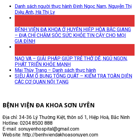
Danh sách người thực hành Đinh Ngọc Nam, Nguyễn Thị
Diệu Anh, Hà Thị Ly
18
Th6
BỆNH VIỆN ĐA KHOA Ở HUYỆN HIỆP HÒA BẮC GIANG
– ĐỊA CHỈ CHĂM SÓC SỨC KHỎE TIN CẬY CHO MỌI
GIA ĐÌNH
18
Th6
NẠO VA – GIẢI PHÁP GIÚP TRẺ THỞ DỄ, NGỦ NGON,
PHÁT TRIỂN KHỎE MẠNH
Mai Thùy Trang – Danh sách thực hành
SIÊU ÂM Ổ BỤNG TỔNG QUÁT – KIỂM TRA TOÀN DIỆN
CÁC CƠ QUAN NỘI TẠNG
BỆNH VIỆN ĐA KHOA SƠN UYÊN
Địa chỉ: 34-36 Lý Thường Kiệt, thôn số 1, Hiệp Hoà, Bắc Ninh
Hotline: 0204 8500 888
E-mail: sonuyenhospital@gmail.com
Website: http://benhviendakhoasonuyen.com