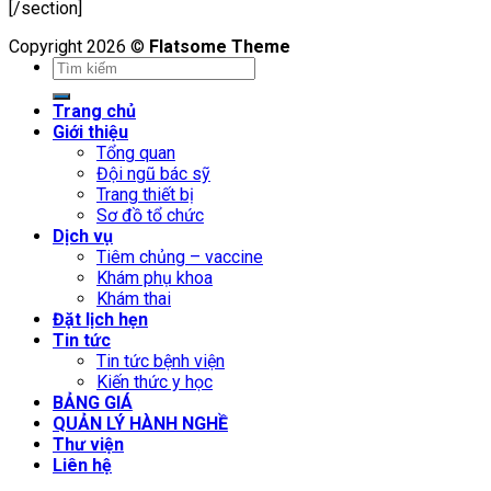
[/section]
Copyright 2026 ©
Flatsome Theme
Trang chủ
Giới thiệu
Tổng quan
Đội ngũ bác sỹ
Trang thiết bị
Sơ đồ tổ chức
Dịch vụ
Tiêm chủng – vaccine
Khám phụ khoa
Khám thai
Đặt lịch hẹn
Tin tức
Tin tức bệnh viện
Kiến thức y học
BẢNG GIÁ
QUẢN LÝ HÀNH NGHỀ
Thư viện
Liên hệ