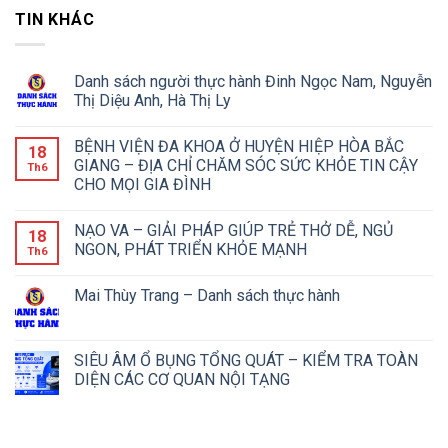
TIN KHÁC
Danh sách người thực hành Đinh Ngọc Nam, Nguyễn
Thị Diệu Anh, Hà Thị Ly
BỆNH VIỆN ĐA KHOA Ở HUYỆN HIỆP HÒA BẮC
18
GIANG – ĐỊA CHỈ CHĂM SÓC SỨC KHỎE TIN CẬY
Th6
CHO MỌI GIA ĐÌNH
NẠO VA – GIẢI PHÁP GIÚP TRẺ THỞ DỄ, NGỦ
18
NGON, PHÁT TRIỂN KHỎE MẠNH
Th6
Mai Thùy Trang – Danh sách thực hành
SIÊU ÂM Ổ BỤNG TỔNG QUÁT – KIỂM TRA TOÀN
DIỆN CÁC CƠ QUAN NỘI TẠNG